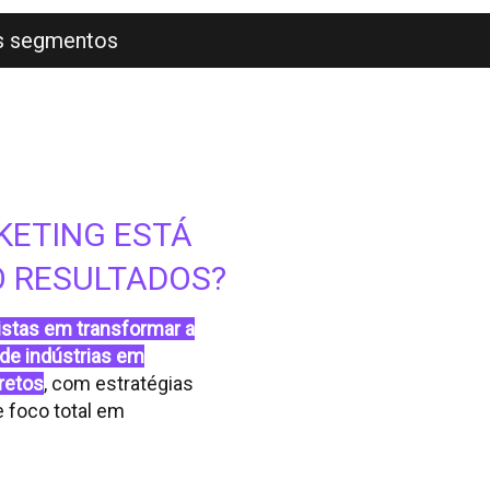
os segmentos
KETING ESTÁ
 RESULTADOS?
istas em transformar a
 de indústrias em
retos
, com estratégias
 foco total em