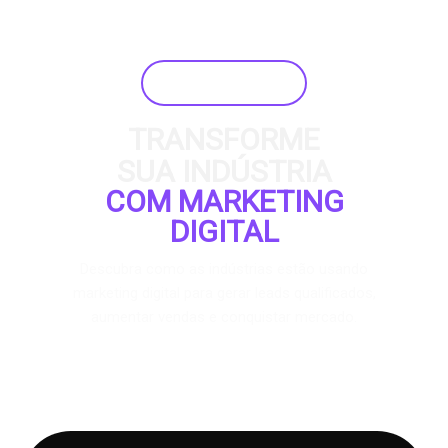
E-BOOK GRATUITO
TRANSFORME
SUA INDÚSTRIA
COM MARKETING
DIGITAL
Descubra como as indústrias estão usando
marketing digital para gerar leads qualificados,
aumentar vendas e conquistar mercado.